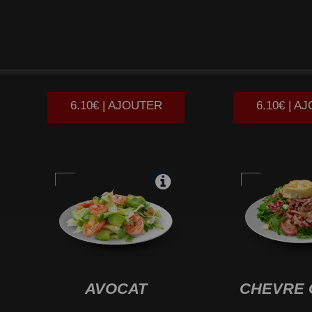
ITALIENNE
TH
6.10€ | AJOUTER
6.10€ | A
AVOCAT
CHEVRE