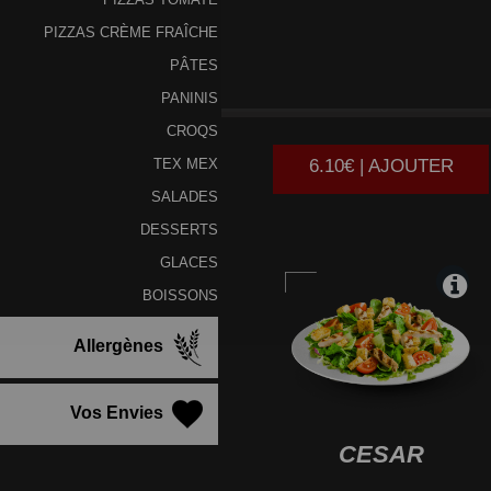
PIZZAS CRÈME FRAÎCHE
PÂTES
CHEF
PANINIS
CROQS
6.10€ | AJOUTER
TEX MEX
SALADES
DESSERTS
GLACES
BOISSONS
Allergènes
Vos Envies
CESAR