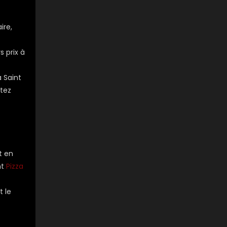
ire,
s prix à
 Saint
itez
t en
nt
Pizza
t le