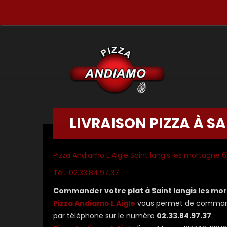
LIVRAISON PIZZA À S
Pizza Andiamo L Aigle Saint langis les mortagne 
Tél.: 02.33.84.97.37
Commander votre plat à Saint langis les mo
Pizza Andiamo L Aigle
vous permet de commander
par téléphone sur le numéro
02.33.84.97.37
.