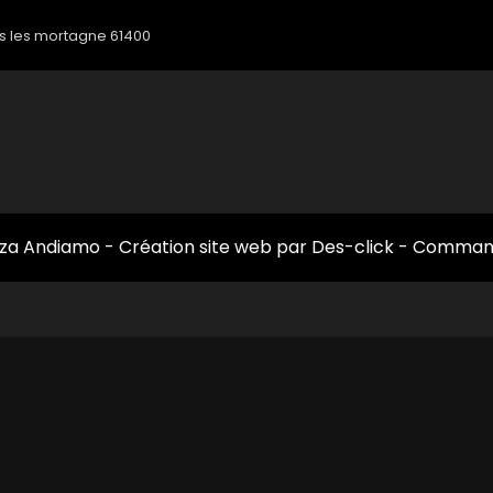
zza Andiamo
- Création site web par
Des-click
-
Command