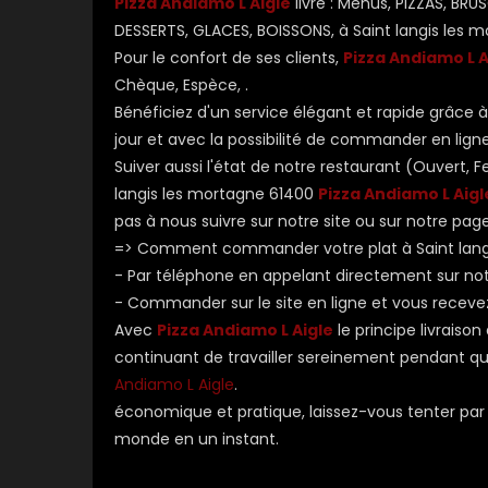
Pizza Andiamo L Aigle
livre : Menus, PIZZAS, BR
DESSERTS, GLACES, BOISSONS, à Saint langis les m
Pour le confort de ses clients,
Pizza Andiamo L A
Chèque, Espèce, .
Bénéficiez d'un service élégant et rapide grâce à 
jour et avec la possibilité de commander en ligne
Suiver aussi l'état de notre restaurant (Ouvert
langis les mortagne 61400
Pizza Andiamo L Aigl
pas à nous suivre sur notre site ou sur notre pag
=> Comment commander votre plat à Saint lang
- Par téléphone en appelant directement sur n
- Commander sur le site en ligne et vous receve
Avec
Pizza Andiamo L Aigle
le principe livraiso
continuant de travailler sereinement pendant que 
Andiamo L Aigle
.
économique et pratique, laissez-vous tenter par l
monde en un instant.