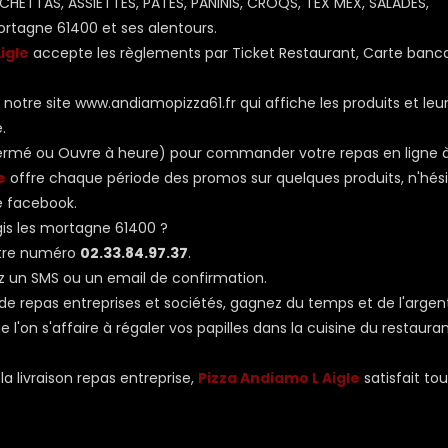
USCHETTAS, ASSIETTES, PATES, PANINIS, CROQS, TEX MEX, SALADES,
ortagne 61400 et ses alentours.
igle
accepte les règlements par Ticket Restaurant, Carte banca
notre site www.andiamopizza61.fr qui affiche les produits et leur
.
, Fermé ou Ouvre à heure) pour commander votre repas en ligne à
e
offre chaque période des promos sur quelques produits, n'hés
e facebook.
is les mortagne 61400 ?
otre numéro
02.33.84.97.37
.
z un SMS ou un email de confirmation.
n de repas entreprises et sociétés, gagnez du temps et de l'argen
l'on s'affaire à régaler vos papilles dans la cuisine du restaura
a livraison repas entreprise,
Pizza Andiamo L Aigle
satisfait tou