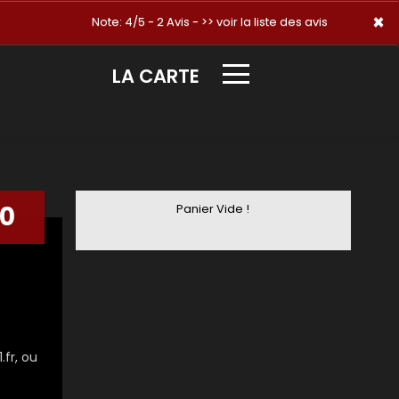
×
×
Note: 4/5 - 2 Avis -
>> voir la liste des avis
LA CARTE
00
Panier Vide !
fr, ou