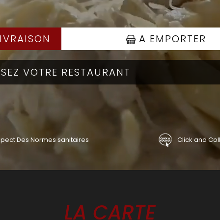
IVRAISON
A EMPORTER
pect Des Normes sanitaires
Click and Col
LA CARTE