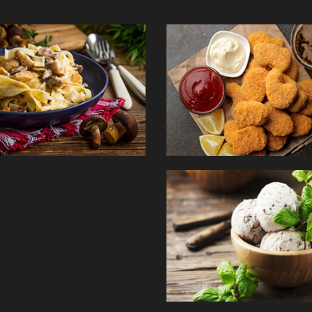
PÂTES
TEX MEX
GLACES
Commander
Com