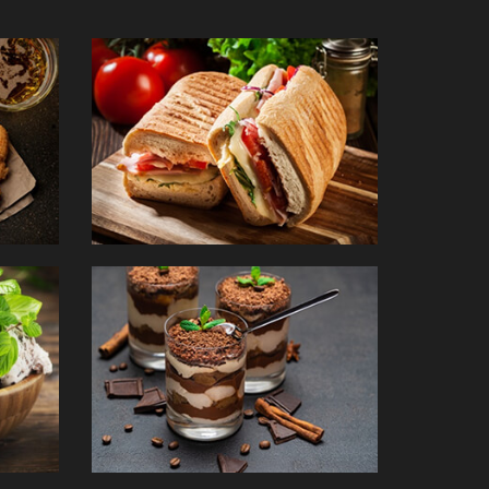
PANINIS
DESSERTS
mander