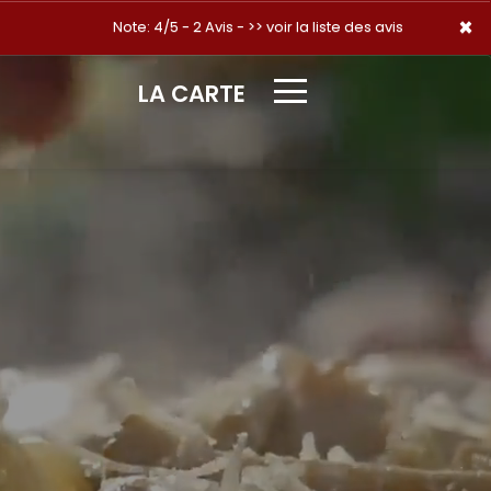
×
×
Note: 4/5 - 2 Avis -
>> voir la liste des avis
LA CARTE