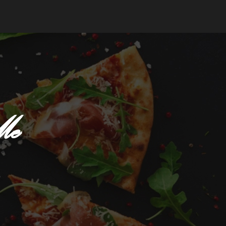
mander
Me