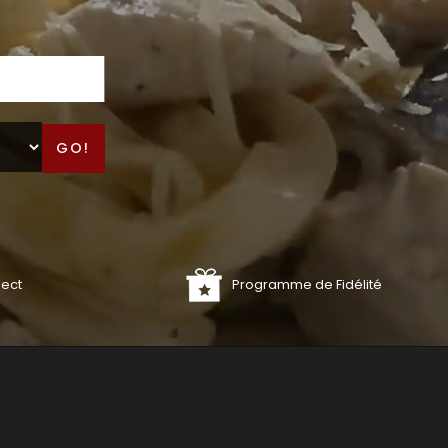
GO!
lect
Programme de Fidélité