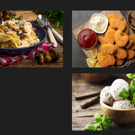
PÂTES
TEX MEX
GLACES
Commander
Com