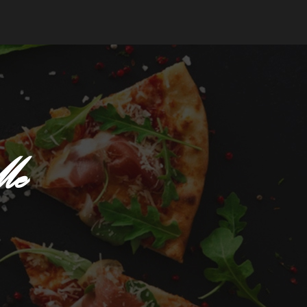
mander
Me