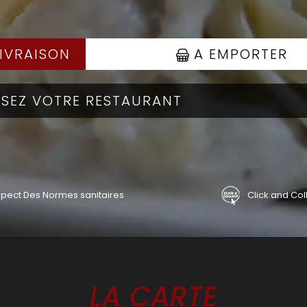
IVRAISON
A EMPORTER
pect Des Normes sanitaires
Click and Col
LA CARTE