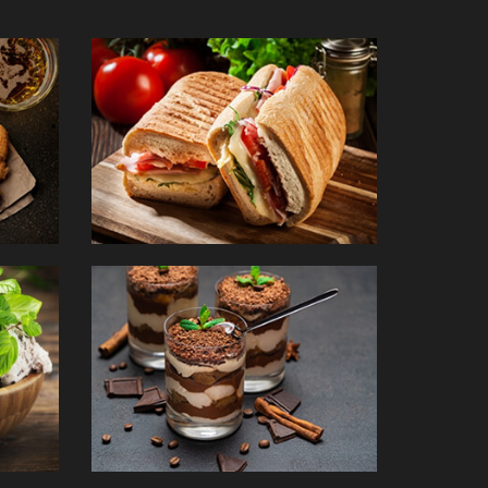
PANINIS
DESSERTS
mander