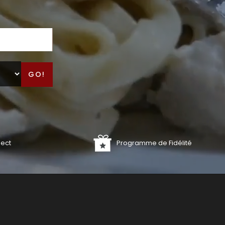
GO!
lect
Programme de Fidélité