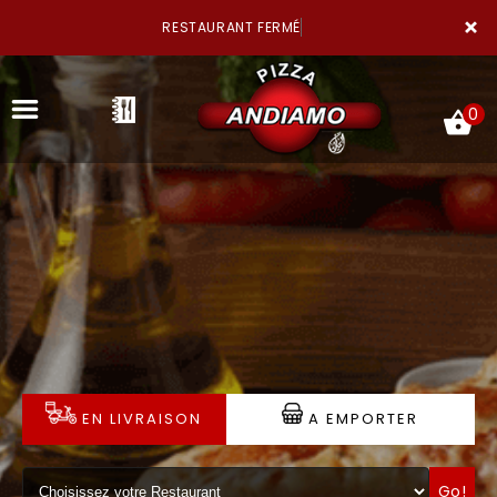
×
RESTAURANT FERMÉ
0
ACCUEIL
LA CARTE
NOTRE RESTAURANT
EN LIVRAISON
A EMPORTER
VOS AVIS
MENTIONS LÉGALES
Go!