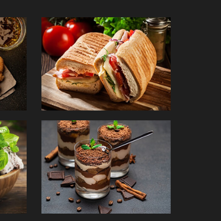
PANINIS
DESSERTS
mander