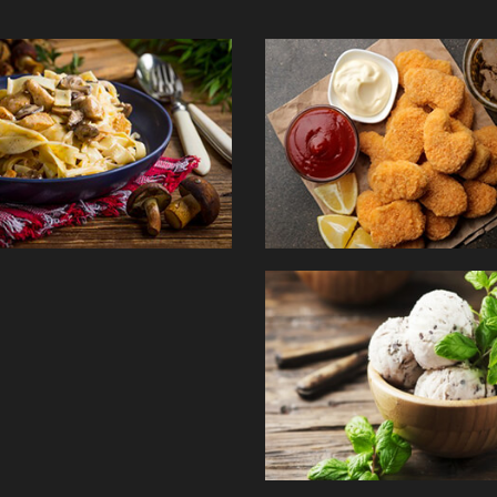
PÂTES
TEX MEX
GLACES
Commander
Com