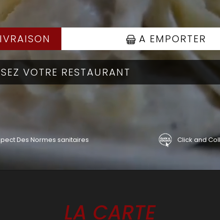
IVRAISON
A EMPORTER
pect Des Normes sanitaires
Click and Col
LA CARTE