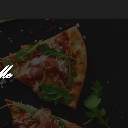
mander
Me