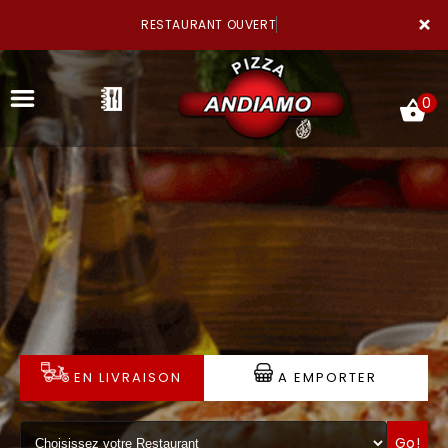
×
RESTAURANT OUVERT
0
ACCUEIL
LA CARTE
NOTRE RESTAURANT
EN LIVRAISON
A EMPORTER
VOS AVIS
MENTIONS LÉGALES
Go!