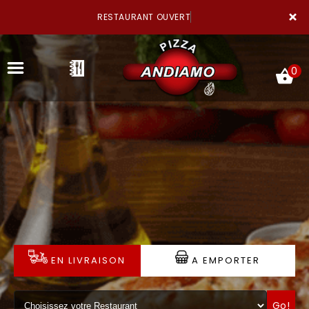
×
RESTAURANT OUVERT
0
ACCUEIL
LA CARTE
NOTRE RESTAURANT
EN LIVRAISON
A EMPORTER
VOS AVIS
MENTIONS LÉGALES
Go!