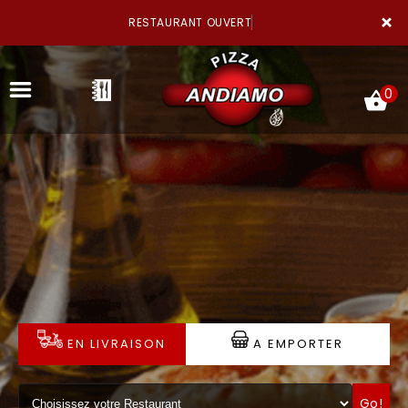
×
RESTAURANT OUVERT
0
ACCUEIL
LA CARTE
NOTRE RESTAURANT
EN LIVRAISON
A EMPORTER
VOS AVIS
MENTIONS LÉGALES
Go!